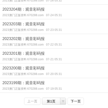
2023澳门正版资料 670288.com
07-26 05:32
2023204期：观音彩码报
2023澳门正版资料 670288.com
07-24 05:31
2023203期：观音彩码报
2023澳门正版资料 670288.com
07-23 05:31
2023202期：观音彩码报
2023澳门正版资料 670288.com
07-22 05:31
2023201期：观音彩码报
2023澳门正版资料 670288.com
07-21 05:31
2023200期：观音彩码报
2023澳门正版资料 670288.com
07-20 05:31
2023199期：观音彩码报
2023澳门正版资料 670288.com
07-19 05:31
上一页
第1页
下一页