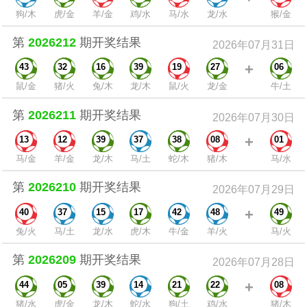
狗/木
虎/金
羊/金
鸡/水
马/水
龙/水
猴/金
第
2026212
期开奖结果
2026年07月31日
+
43
32
16
39
19
27
06
鼠/金
猪/火
兔/木
龙/木
鼠/火
龙/金
牛/土
第
2026211
期开奖结果
2026年07月30日
+
13
12
39
37
38
08
01
马/金
羊/金
龙/木
马/土
蛇/木
猪/木
马/水
第
2026210
期开奖结果
2026年07月29日
+
40
37
15
17
42
48
49
兔/火
马/土
龙/水
虎/木
牛/金
羊/火
马/火
第
2026209
期开奖结果
2026年07月28日
+
44
05
39
14
21
22
08
猪/水
虎/金
龙/木
蛇/水
狗/土
鸡/水
猪/木