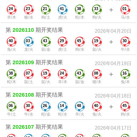
+
24
23
21
41
38
33
01
羊/木
猴/水
狗/土
虎/火
蛇/木
狗/火
马/水
第
2026110
期开奖结果
2026年04月20日
+
40
03
43
29
45
19
30
兔/火
龙/火
鼠/金
虎/土
狗/水
鼠/火
牛/水
第
2026109
期开奖结果
2026年04月19日
+
38
07
19
24
43
08
16
蛇/木
鼠/土
鼠/火
羊/木
鼠/金
猪/木
兔/木
第
2026108
期开奖结果
2026年04月18日
+
06
30
26
14
48
40
45
牛/土
牛/水
蛇/金
蛇/水
羊/火
兔/火
狗/水
第
2026107
期开奖结果
2026年04月17日