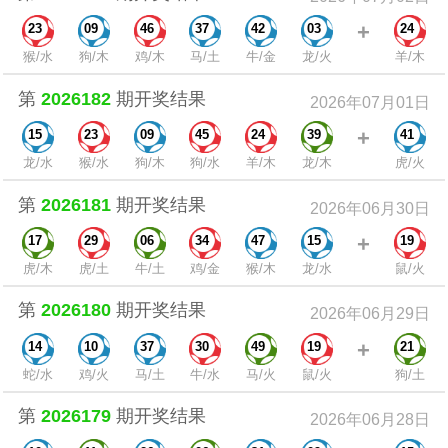
+
23
09
46
37
42
03
24
猴/水
狗/木
鸡/木
马/土
牛/金
龙/火
羊/木
第
2026182
期开奖结果
2026年07月01日
+
15
23
09
45
24
39
41
龙/水
猴/水
狗/木
狗/水
羊/木
龙/木
虎/火
第
2026181
期开奖结果
2026年06月30日
+
17
29
06
34
47
15
19
虎/木
虎/土
牛/土
鸡/金
猴/木
龙/水
鼠/火
第
2026180
期开奖结果
2026年06月29日
+
14
10
37
30
49
19
21
蛇/水
鸡/火
马/土
牛/水
马/火
鼠/火
狗/土
第
2026179
期开奖结果
2026年06月28日