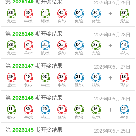
第
2026149
期开奖结果
2026年05月29日
+
28
30
44
45
04
20
27
兔/土
牛/水
猪/水
狗/水
兔/金
猪/土
龙/金
第
2026148
期开奖结果
2026年05月28日
+
28
24
31
23
04
27
48
兔/土
羊/木
鼠/水
猴/水
兔/金
龙/金
羊/火
第
2026147
期开奖结果
2026年05月27日
+
29
40
06
18
31
10
13
虎/土
兔/火
牛/土
牛/火
鼠/水
鸡/火
马/金
第
2026146
期开奖结果
2026年05月26日
+
11
30
20
19
05
16
42
猴/火
牛/水
猪/土
鼠/火
虎/金
兔/木
牛/金
第
2026145
期开奖结果
2026年05月25日