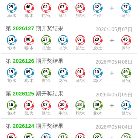
+
25
46
02
07
45
42
37
马/木
鸡/木
蛇/火
鼠/土
狗/水
牛/金
马/土
第
2026127
期开奖结果
2026年05月07日
+
14
08
27
03
07
29
45
蛇/水
猪/木
龙/金
龙/火
鼠/土
虎/土
狗/水
第
2026126
期开奖结果
2026年05月06日
+
15
09
05
03
01
10
49
龙/水
狗/木
虎/金
龙/火
马/水
鸡/火
马/火
第
2026125
期开奖结果
2026年05月05日
+
16
19
07
30
38
39
31
兔/木
鼠/火
鼠/土
牛/水
蛇/木
龙/木
鼠/水
第
2026124
期开奖结果
2026年05月04日
46
05
10
17
12
22
39