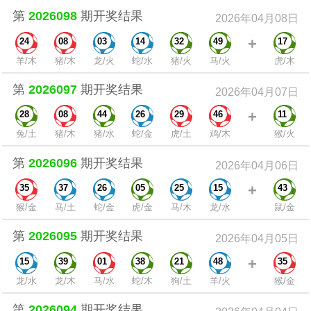
第
2026098
期开奖结果
2026年04月08日
+
24
08
03
14
32
49
17
羊/木
猪/木
龙/火
蛇/水
猪/火
马/火
虎/木
第
2026097
期开奖结果
2026年04月07日
+
28
08
44
26
29
46
11
兔/土
猪/木
猪/水
蛇/金
虎/土
鸡/木
猴/火
第
2026096
期开奖结果
2026年04月06日
+
35
37
26
05
25
15
43
猴/金
马/土
蛇/金
虎/金
马/木
龙/水
鼠/金
第
2026095
期开奖结果
2026年04月05日
+
15
39
01
38
21
48
35
龙/水
龙/木
马/水
蛇/木
狗/土
羊/火
猴/金
第
2026094
期开奖结果