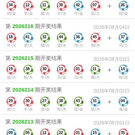
+
34
12
11
30
42
07
26
鸡/金
羊/金
猴/火
牛/水
牛/金
鼠/土
蛇/金
第
2026216
期开奖结果
2026年08月04日
+
18
41
32
44
36
45
37
牛/火
虎/火
猪/火
猪/水
羊/土
狗/水
马/土
第
2026215
期开奖结果
2026年08月03日
+
19
38
30
13
01
11
14
鼠/火
蛇/木
牛/水
马/金
马/水
猴/火
蛇/水
第
2026214
期开奖结果
2026年08月02日
+
29
30
27
38
43
31
04
虎/土
牛/水
龙/金
蛇/木
鼠/金
鼠/水
兔/金
第
2026213
期开奖结果
2026年08月01日
+
09
05
12
22
01
15
35