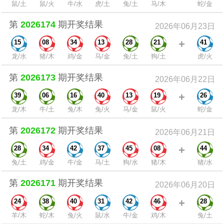
鼠/土
鼠/火
牛/水
虎/土
兔/土
马/木
蛇/金
第
2026174
期开奖结果
2026年06月23日
+
15
08
34
13
28
21
41
龙/水
猪/木
鸡/金
马/金
兔/土
狗/土
虎/火
第
2026173
期开奖结果
2026年06月22日
+
39
06
16
40
13
19
26
龙/木
牛/土
兔/木
兔/火
马/金
鼠/火
蛇/金
第
2026172
期开奖结果
2026年06月21日
+
28
34
42
37
45
08
44
兔/土
鸡/金
牛/金
马/土
狗/水
猪/木
猪/水
第
2026171
期开奖结果
2026年06月20日
+
24
38
40
31
42
46
28
羊/木
蛇/木
兔/火
鼠/水
牛/金
鸡/木
兔/土