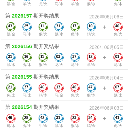
鼠/金
羊/火
龙/火
马/水
羊/金
猴/水
兔/木
第
2026157
期开奖结果
2026年06月06日
+
43
25
11
31
17
10
40
鼠/金
马/木
猴/火
鼠/水
虎/木
鸡/火
兔/火
第
2026156
期开奖结果
2026年06月05日
+
31
16
11
03
37
12
01
鼠/水
兔/木
猴/火
龙/火
马/土
羊/金
马/水
第
2026155
期开奖结果
2026年06月04日
+
21
37
46
13
40
47
07
狗/土
马/土
鸡/木
马/金
兔/火
猴/木
鼠/土
第
2026154
期开奖结果
2026年06月03日
+
46
28
42
31
23
34
41
鸡/木
兔/土
牛/金
鼠/水
猴/水
鸡/金
虎/火