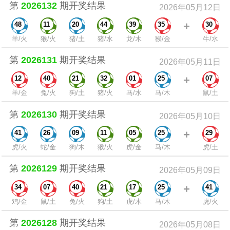
第
2026132
期开奖结果
2026年05月12日
+
48
11
20
44
39
35
30
羊/火
猴/火
猪/土
猪/水
龙/木
猴/金
牛/水
第
2026131
期开奖结果
2026年05月11日
+
12
40
21
32
01
25
07
羊/金
兔/火
狗/土
猪/火
马/水
马/木
鼠/土
第
2026130
期开奖结果
2026年05月10日
+
41
26
09
11
05
25
29
虎/火
蛇/金
狗/木
猴/火
虎/金
马/木
虎/土
第
2026129
期开奖结果
2026年05月09日
+
34
07
40
21
17
25
41
鸡/金
鼠/土
兔/火
狗/土
虎/木
马/木
虎/火
第
2026128
期开奖结果
2026年05月08日