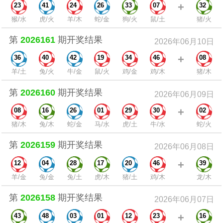
+
23
41
24
26
33
07
32
猴/水
虎/火
羊/木
蛇/金
狗/火
鼠/土
猪/火
第
2026161
期开奖结果
2026年06月10日
+
36
40
42
19
34
46
08
羊/土
兔/火
牛/金
鼠/火
鸡/金
鸡/木
猪/木
第
2026160
期开奖结果
2026年06月09日
+
08
16
26
01
29
30
02
猪/木
兔/木
蛇/金
马/水
虎/土
牛/水
蛇/火
第
2026159
期开奖结果
2026年06月08日
+
12
04
28
17
20
46
39
羊/金
兔/金
兔/土
虎/木
猪/土
鸡/木
龙/木
第
2026158
期开奖结果
2026年06月07日
+
43
48
03
01
12
23
16