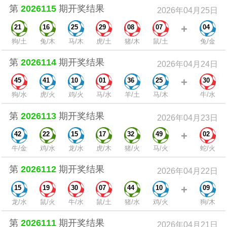
第
2026115
期开奖结果
2026年04月25日
+
21
16
25
29
08
07
04
狗/土
兔/木
马/木
虎/土
猪/木
鼠/土
兔/金
第
2026114
期开奖结果
2026年04月24日
+
45
41
10
01
36
25
30
狗/水
虎/火
鸡/火
马/水
羊/土
马/木
牛/水
第
2026113
期开奖结果
2026年04月23日
+
42
22
15
17
32
49
02
牛/金
鸡/水
龙/水
虎/木
猪/火
马/火
蛇/火
第
2026112
期开奖结果
2026年04月22日
+
15
19
30
07
44
10
09
龙/水
鼠/火
牛/水
鼠/土
猪/水
鸡/火
狗/木
第
2026111
期开奖结果
2026年04月21日