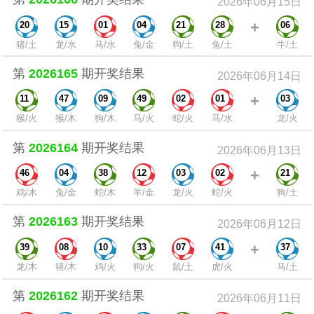
2026年06月15日
+
20
15
01
04
21
28
06
猪/土
龙/水
马/水
兔/金
狗/土
兔/土
牛/土
第
2026165
期开奖结果
2026年06月14日
+
11
47
09
49
02
01
03
猴/火
猴/木
狗/木
马/火
蛇/火
马/水
龙/火
第
2026164
期开奖结果
2026年06月13日
+
46
04
38
12
03
02
21
鸡/木
兔/金
蛇/木
羊/金
龙/火
蛇/火
狗/土
第
2026163
期开奖结果
2026年06月12日
+
39
08
10
33
07
41
37
龙/木
猪/木
鸡/火
狗/火
鼠/土
虎/火
马/土
第
2026162
期开奖结果
2026年06月11日